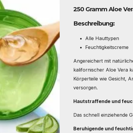
Preis
Preis
250 Gramm Aloe Ver
war:
ist:
22,90 €
19,90 €.
Beschreibung:
Alle Hauttypen
Feuchtigkeitscreme
Angereichert mit natürlich
kalifornischer Aloe Vera
Körperteile wie Gesicht, A
versorgen.
Hautstraffende und feu
Das schnell einziehende Ge
Beruhigende und feucht