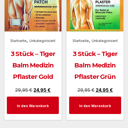
,
,
Startseite
Unkategorisiert
Startseite
Unkategorisiert
3 Stück – Tiger
3 Stück – Tiger
Balm Medizin
Balm Medizin
Pflaster Gold
Pflaster Grün
Ursprünglicher
Aktueller
Ursprünglicher
Aktuell
29,95
€
24,95
€
29,95
€
24,95
€
Preis
Preis
Preis
Preis
In den Warenkorb
In den Warenkorb
war:
ist:
war:
ist:
29,95 €
24,95 €.
29,95 €
24,95 