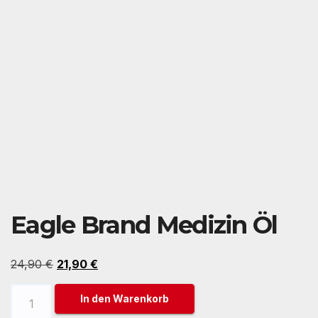
Eagle Brand Medizin Öl
Ursprünglicher
Aktueller
24,90
€
21,90
€
Preis
Preis
Eagle
In den Warenkorb
war:
ist:
Brand