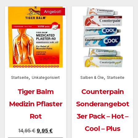
Angebot!
,
,
Startseite
Unkategorisiert
Salben & Öle
Startseite
Tiger Balm
Counterpain
Medizin Pflaster
Sonderangebot
Rot
3er Pack – Hot –
Cool – Plus
Ursprünglicher
Aktueller
14,95
€
9,95
€