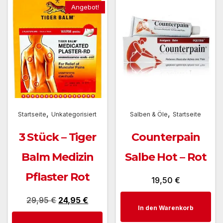
Angebot!
,
,
Startseite
Unkategorisiert
Salben & Öle
Startseite
3 Stück – Tiger
Counterpain
Balm Medizin
Salbe Hot – Rot
Pflaster Rot
19,50
€
Ursprünglicher
Aktueller
29,95
€
24,95
€
In den Warenkorb
Preis
Preis