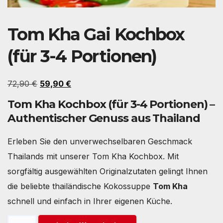
Tom Kha Gai Kochbox
(für 3-4 Portionen)
Ursprünglicher
Aktueller
72,90
€
59,90
€
Preis
Preis
Tom Kha Kochbox (für 3-4 Portionen) –
war:
ist:
Authentischer Genuss aus Thailand
72,90 €
59,90 €.
Erleben Sie den unverwechselbaren Geschmack
Thailands mit unserer Tom Kha Kochbox. Mit
sorgfältig ausgewählten Originalzutaten gelingt Ihnen
die beliebte thailändische Kokossuppe
Tom Kha
schnell und einfach in Ihrer eigenen Küche.
Tom