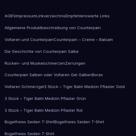
ge
we
AGB’s
Impressum
Linkverzeichnis
Empfehlenswerte Links
Allgemeine Produktbeschreibung von Counterpain
Voltaren und Counterpain
Counterpain – Creme – Balsam
Die Geschichte von Counterpain Salbe
Rücken- und Muskelschmerzen
Zerrungen
Counterpain Salben oder Voltaren Gel-Salben
Borax
Voltaren Schmerzgel
3 Stück – Tiger Balm Medizin Pflaster Gold
3 Stück – Tiger Balm Medizin Pflaster Grün
3 Stück – Tiger Balm Medizin Pflaster Rot
Bügelfreies Seiden T-Shirt
Bügelfreies Seiden T-Shirt
Bügelfreies Seiden T-Shirt