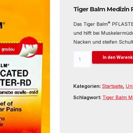
Preis
Preis
Tiger Balm Medizin P
war:
ist:
14,95 €
9,95 €.
®
Das Tiger Balm
PFLASTER
und hilft bei Muskelermü
Nacken und steifen Schul
Tiger
In den Warenk
Balm
Medizin
Pflaster
Kategorien:
Startseite
,
Unk
Rot
Schlagwort:
Tiger Balm Me
Menge