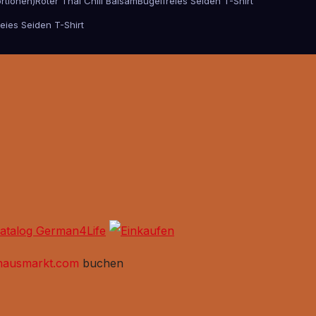
rtionen)
Roter Thai Chili Balsam
Bügelfreies Seiden T-Shirt
eies Seiden T-Shirt
hausmarkt.com
buchen