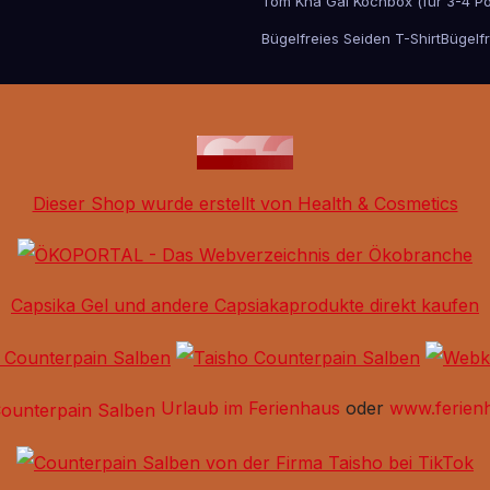
Tom Kha Gai Kochbox (für 3-4 Po
Bügelfreies Seiden T-Shirt
Bügelfr
Dieser Shop wurde erstellt von Health & Cosmetics
Capsika Gel und andere Capsiakaprodukte direkt kaufen
Urlaub im Ferienhaus
oder
www.ferien