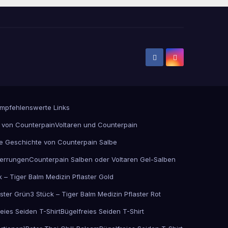
Die
Optionen
können
auf
der
Produktseite
gewählt
werden
mpfehlenswerte Links
 von Counterpain
Voltaren und Counterpain
e Geschichte von Counterpain Salbe
errungen
Counterpain Salben oder Voltaren Gel-Salben
k – Tiger Balm Medizin Pflaster Gold
aster Grün
3 Stück – Tiger Balm Medizin Pflaster Rot
eies Seiden T-Shirt
Bügelfreies Seiden T-Shirt