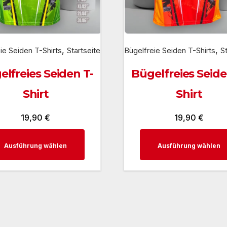
,
,
ie Seiden T-Shirts
Startseite
Bügelfreie Seiden T-Shirts
S
elfreies Seiden T-
Bügelfreies Seide
Shirt
Shirt
19,90
€
19,90
€
Dieses
Ausführung wählen
Ausführung wählen
Produkt
weist
mehrere
Varianten
auf.