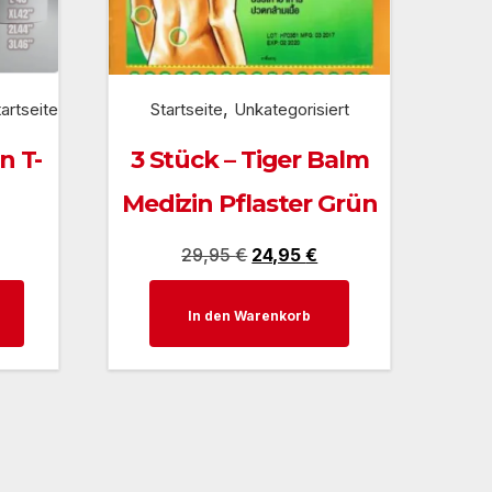
,
tartseite
Startseite
Unkategorisiert
n T-
3 Stück – Tiger Balm
Medizin Pflaster Grün
Ursprünglicher
Aktueller
29,95
€
24,95
€
Preis
Preis
Dieses
In den Warenkorb
war:
ist:
Produkt
29,95 €
24,95 €.
weist
mehrere
Varianten
auf.