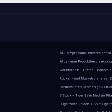
Die
Optionen
können
auf
der
Produktseite
gewählt
werden
AGB’s
Impressum
Linkverzeichnis
E
Allgemeine Produktbeschreibung
Counterpain – Creme – Balsam
Di
Rücken- und Muskelschmerzen
Z
Borax
Voltaren Schmerzgel
3 Stüc
3 Stück – Tiger Balm Medizin Pfl
Bügelfreies Seiden T-Shirt
Bügelfr