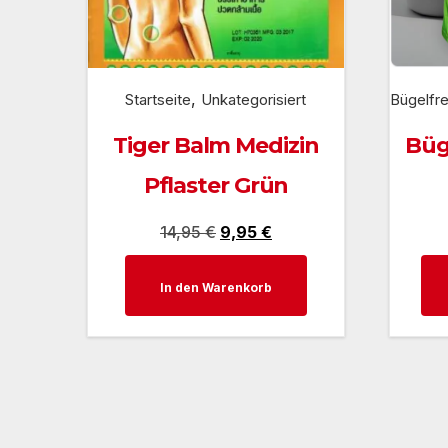
,
Startseite
Unkategorisiert
Bügelfre
Tiger Balm Medizin
Büg
Pflaster Grün
Ursprünglicher
Aktueller
14,95
€
9,95
€
Preis
Preis
In den Warenkorb
war:
ist:
14,95 €
9,95 €.