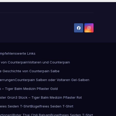
mpfehlenswerte Links
 von Counterpain
Voltaren und Counterpain
e Geschichte von Counterpain Salbe
errungen
Counterpain Salben oder Voltaren Gel-Salben
k – Tiger Balm Medizin Pflaster Gold
aster Grün
3 Stück – Tiger Balm Medizin Pflaster Rot
eies Seiden T-Shirt
Bügelfreies Seiden T-Shirt
rtionen)
Roter Thai Chili Balsam
Bügelfreies Seiden T-Shirt