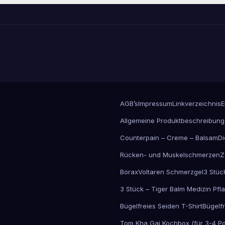
AGB’s
Impressum
Linkverzeichnis
E
Allgemeine Produktbeschreibung
Counterpain – Creme – Balsam
Di
Rücken- und Muskelschmerzen
Z
Borax
Voltaren Schmerzgel
3 Stüc
3 Stück – Tiger Balm Medizin Pfl
Bügelfreies Seiden T-Shirt
Bügelfr
Tom Kha Gai Kochbox (für 3-4 Po