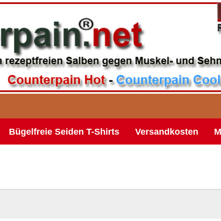
Bügelfreie Seiden T-Shirts
Versandkosten
M