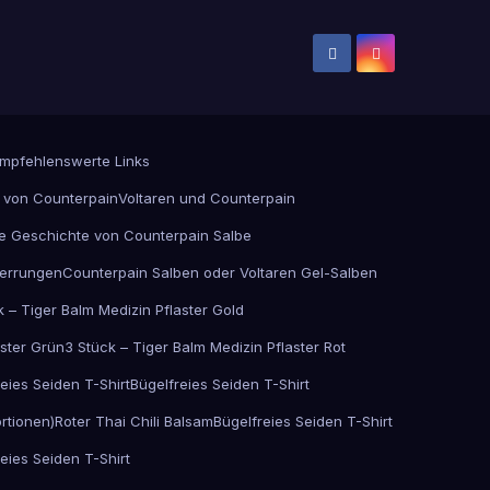
mpfehlenswerte Links
 von Counterpain
Voltaren und Counterpain
e Geschichte von Counterpain Salbe
errungen
Counterpain Salben oder Voltaren Gel-Salben
k – Tiger Balm Medizin Pflaster Gold
aster Grün
3 Stück – Tiger Balm Medizin Pflaster Rot
eies Seiden T-Shirt
Bügelfreies Seiden T-Shirt
rtionen)
Roter Thai Chili Balsam
Bügelfreies Seiden T-Shirt
eies Seiden T-Shirt