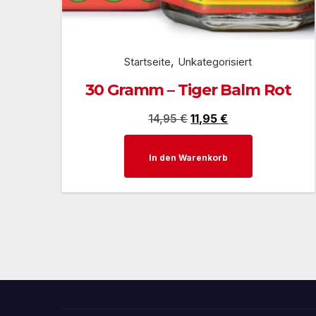
,
Startseite
Unkategorisiert
30 Gramm – Tiger Balm Rot
Ursprünglicher
Aktueller
14,95
€
11,95
€
Preis
Preis
In den Warenkorb
war:
ist:
14,95 €
11,95 €.