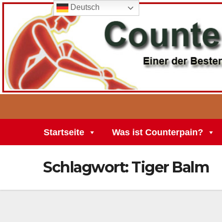
Deutsch
Zum
Inhalt
springen
Startseite
Was ist Counterpain?
Schlagwort:
Tiger Balm