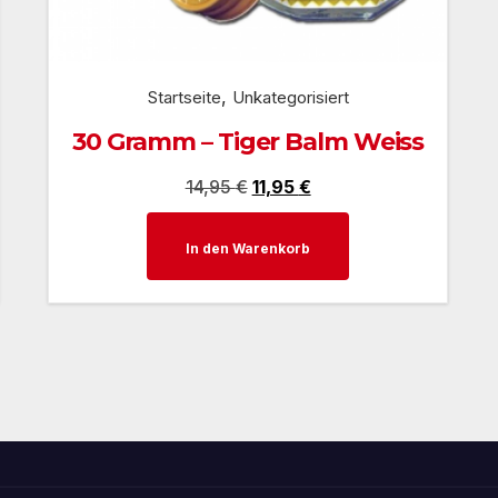
,
Startseite
Unkategorisiert
30 Gramm – Tiger Balm Weiss
Ursprünglicher
Aktueller
14,95
€
11,95
€
Preis
Preis
In den Warenkorb
war:
ist:
14,95 €
11,95 €.