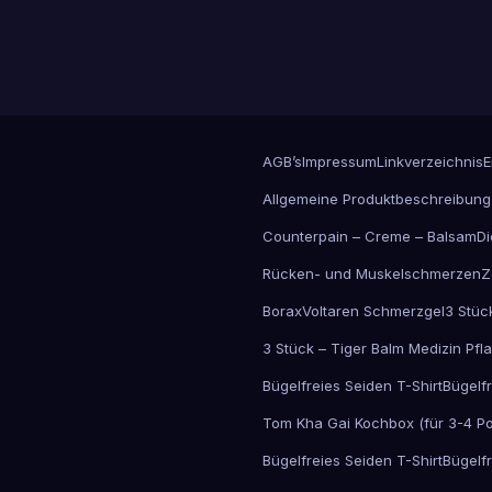
AGB’s
Impressum
Linkverzeichnis
E
Allgemeine Produktbeschreibung
Counterpain – Creme – Balsam
Di
Rücken- und Muskelschmerzen
Z
Borax
Voltaren Schmerzgel
3 Stüc
3 Stück – Tiger Balm Medizin Pfl
Bügelfreies Seiden T-Shirt
Bügelfr
Tom Kha Gai Kochbox (für 3-4 Po
Bügelfreies Seiden T-Shirt
Bügelfr