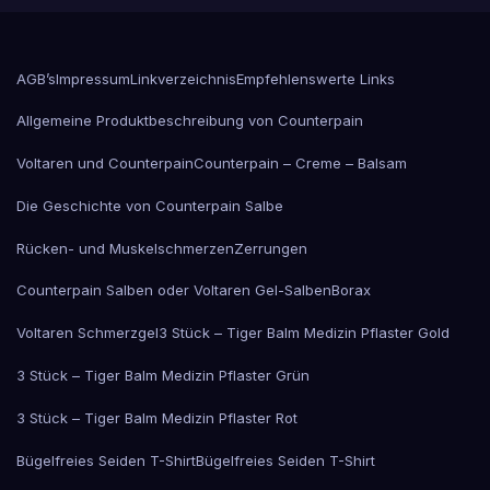
gewählt
ge
werden
we
AGB’s
Impressum
Linkverzeichnis
Empfehlenswerte Links
Allgemeine Produktbeschreibung von Counterpain
Voltaren und Counterpain
Counterpain – Creme – Balsam
Die Geschichte von Counterpain Salbe
Rücken- und Muskelschmerzen
Zerrungen
Counterpain Salben oder Voltaren Gel-Salben
Borax
Voltaren Schmerzgel
3 Stück – Tiger Balm Medizin Pflaster Gold
3 Stück – Tiger Balm Medizin Pflaster Grün
3 Stück – Tiger Balm Medizin Pflaster Rot
Bügelfreies Seiden T-Shirt
Bügelfreies Seiden T-Shirt